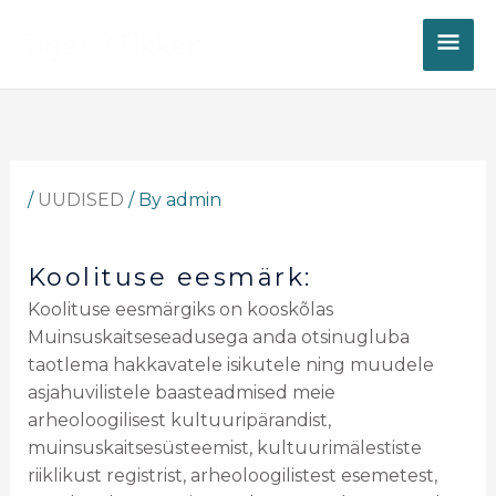
Skip
MAI
to
content
ME
/
UUDISED
/ By
admin
Koolituse eesmärk:
Koolituse eesmärgiks on kooskõlas
Muinsuskaitseseadusega anda otsinugluba
taotlema hakkavatele isikutele ning muudele
asjahuvilistele baasteadmised meie
arheoloogilisest kultuuripärandist,
muinsuskaitsesüsteemist, kultuurimälestiste
riiklikust registrist, arheoloogilistest esemetest,