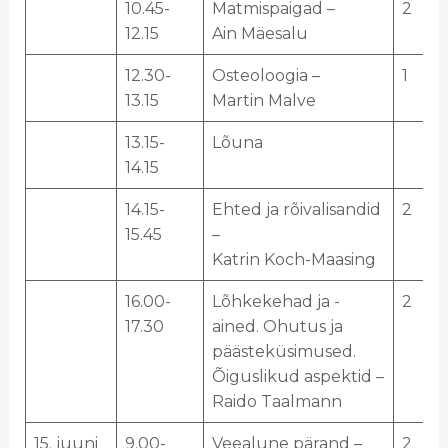
10.45-
Matmispaigad –
2
12.15
Ain Mäesalu
12.30-
Osteoloogia –
1
13.15
Martin Malve
13.15-
Lõuna
14.15
14.15-
Ehted ja rõivalisandid
2
15.45
–
Katrin Koch-Maasing
16.00-
Lõhkekehad ja -
2
17.30
ained. Ohutus ja
päästeküsimused.
Õiguslikud aspektid –
Raido Taalmann
15. juuni
9.00-
Veealune pärand –
2