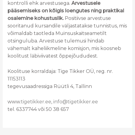
kontrolli ehk arvestusega.
Arvestusele
pääsemiseks on kõigis loengutes ning praktikal
osalemine kohustuslik.
Positiivse arvestuse
sooritanud kursandile väljastatakse tunnistus, mis
võimaldab taotleda Muinsuskaitseametilt
otsinguluba. Arvestuse tulemusi hindab
vähemalt kaheliikmeline komisjon, mis koosneb
koolitust läbiviivatest õppejõududest.
Koolituse korraldaja: Tige Tikker OÜ, reg. nr.
11153113
tegevusaadressiga Rüütli 4, Tallinn
www.
tigetikker.ee
,
info@tigetikker.ee
tel. 6337744 või 50 38 657