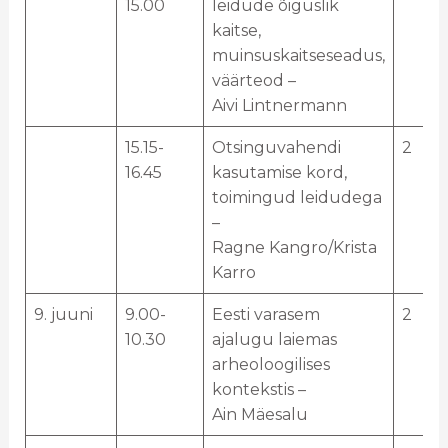
15.00
leidude õiguslik
kaitse,
muinsuskaitseseadus,
väärteod –
Aivi Lintnermann
15.15-
Otsinguvahendi
2
16.45
kasutamise kord,
toimingud leidudega
–
Ragne Kangro/Krista
Karro
9. juuni
9.00-
Eesti varasem
2
10.30
ajalugu laiemas
arheoloogilises
kontekstis –
Ain Mäesalu