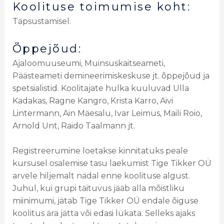
Koolituse toimumise koht:
Täpsustamisel.
Õppejõud:
Ajaloomuuseumi, Muinsuskaitseameti,
Päästeameti demineerimiskeskuse jt. õppejõud ja
spetsialistid. Koolitajate hulka kuuluvad Ulla
Kadakas, Ragne Kangro, Krista Karro, Aivi
Lintermann, Ain Mäesalu, Ivar Leimus, Maili Roio,
Arnold Unt, Raido Taalmann jt.
Registreerumine loetakse kinnitatuks peale
kursusel osalemise tasu laekumist Tige Tikker OÜ
arvele hiljemalt nädal enne koolituse algust.
Juhul, kui grupi täituvus jääb alla mõistliku
miinimumi, jätab Tige Tikker OÜ endale õiguse
koolitus ära jätta või edasi lükata. Selleks ajaks