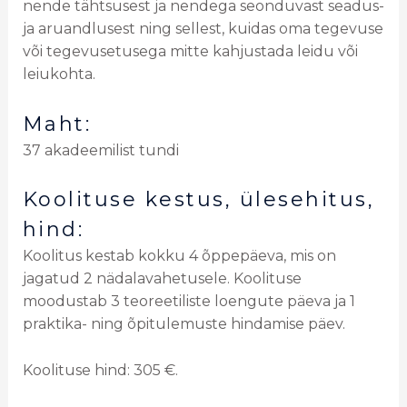
nende tähtsusest ja nendega seonduvast seadus-
ja aruandlusest ning sellest, kuidas oma tegevuse
või tegevusetusega mitte kahjustada leidu või
leiukohta.
Maht:
37 akadeemilist tundi
Koolituse kestus, ülesehitus,
hind:
Koolitus kestab kokku 4 õppepäeva, mis on
jagatud 2 nädalavahetusele. Koolituse
moodustab 3 teoreetiliste loengute päeva ja 1
praktika- ning õpitulemuste hindamise päev.
Koolituse hind: 305 €.