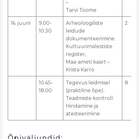
–
Tarvi Toome
16. juuni
9.00-
Arheoloogiliste
2
10.30
leidude
dokumenteerimine.
Kultuurimälestiste
register,
Maa-ameti kaart –
Krista Karro
10.45-
Tegevus leidmisel
8
18.00
(praktiline õpe).
Teadmiste kontroll.
Hindamine ja
atesteerimine
Õpiväljundid: