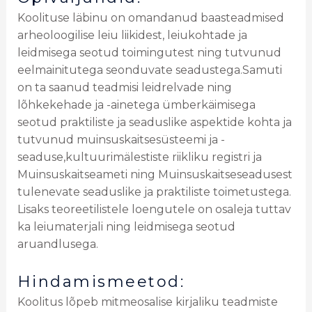
Koolituse läbinu on omandanud baasteadmised
arheoloogilise leiu liikidest, leiukohtade ja
leidmisega seotud toimingutest ning tutvunud
eelmainitutega seonduvate seadustega.Samuti
on ta saanud teadmisi leidrelvade ning
lõhkekehade ja -ainetega ümberkäimisega
seotud praktiliste ja seaduslike aspektide kohta ja
tutvunud muinsuskaitsesüsteemi ja -
seaduse,kultuurimälestiste riikliku registri ja
Muinsuskaitseameti ning Muinsuskaitseseadusest
tulenevate seaduslike ja praktiliste toimetustega.
Lisaks teoreetilistele loengutele on osaleja tuttav
ka leiumaterjali ning leidmisega seotud
aruandlusega.
Hindamismeetod:
Koolitus lõpeb mitmeosalise kirjaliku teadmiste