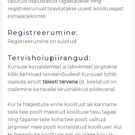
tasutud osalustasud tagastatakse ning
registreerunuid teavitatakse uuest koolitusajast
esmajärjekorras.
Registreerumine:
Registreerumine on suletud.
T
ervishoiu
piirangud:
Kursuse korraldamisel ja läbiviimisel järgitakse
kõiki kehtivaid tervisenõudeid! Kursusel tohib
osaleda ainult
täiesti tervena
(st. keelatud on
osalemine ka tavalisi viirusnakkusi põdevana).
Kui te haigestute enne koolitust siis kanname
teile teie poolt makstud koolituse tasu tagasi
ning tagame teile koha teie poolt valitud
järgmisel meie poolt korraldatud koolitusel. Kui
te haigestute koolituse ajal, siis jääge koju ja