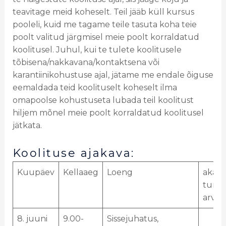
teavitage meid koheselt. Teil jääb küll kursus
pooleli, kuid me tagame teile tasuta koha teie
poolt valitud järgmisel meie poolt korraldatud
koolitusel. Juhul, kui te tulete koolitusele
tõbisena/nakkavana/kontaktsena või
karantiinikohustuse ajal, jätame me endale õiguse
eemaldada teid koolituselt koheselt ilma
omapoolse kohustuseta lubada teil koolitust
hiljem mõnel meie poolt korraldatud koolitusel
jätkata.
Koolituse ajakava:
Kuupäev
Kellaaeg
Loeng
akad.
tund
arv
8. juuni
9.00-
Sissejuhatus,