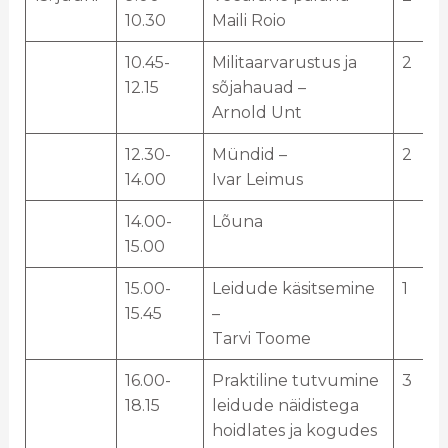
10.30
Maili Roio
10.45-
Militaarvarustus ja
2
12.15
sõjahauad –
Arnold Unt
12.30-
Mündid –
2
14.00
Ivar Leimus
14.00-
Lõuna
15.00
15.00-
Leidude käsitsemine
1
15.45
–
Tarvi Toome
16.00-
Praktiline tutvumine
3
18.15
leidude näidistega
hoidlates ja kogudes