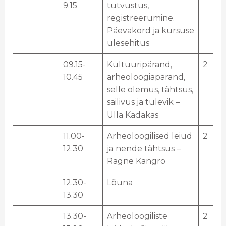
9.15
tutvustus,
registreerumine.
Päevakord ja kursuse
ülesehitus
09.15-
Kultuuripärand,
2
10.45
arheoloogiapärand,
selle olemus, tähtsus,
säilivus ja tulevik –
Ulla Kadakas
11.00-
Arheoloogilised leiud
2
12.30
ja nende tähtsus –
Ragne Kangro
12.30-
Lõuna
13.30
13.30-
Arheoloogiliste
2